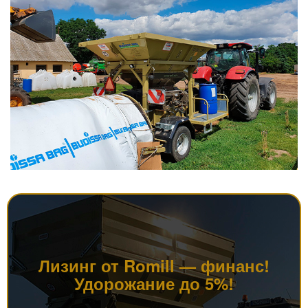
Лизинг от Romill — финанс!
Удорожание до 5%!