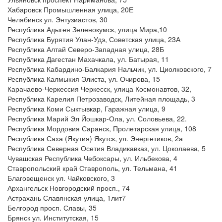
Хабаровск Промышленная улица, 20Е
Челябинск ул. Энтузиастов, 30
Республика Адыгея Зеленокумск, улица Мира,10
Республика Бурятия Улан-Удэ, Советская улица, 23А
Республика Алтай Северо-Западная улица, 28Б
Республика Дагестан Махачкала, ул. Батырая, 11
Республика Кабардино-Балкария Нальчик, ул. Циолковского, 7
Республика Калмыкия Элиста, ул. Очирова, 15
Карачаево-Черкессия Черкесск, улица Космонавтов, 32,
Республика Карелия Петрозаводск, Литейная площадь, 3
Республика Коми Сыктывкар, Гаражная улица, 9
Республика Марий Эл Йошкар-Ола, ул. Соловьева, 22.
Республика Мордовия Саранск, Пролетарская улица, 108
Республика Саха (Якутия) Якутск, ул. Энергетиков, 2а
Республика Северная Осетия Владикавказ, ул. Цоколаева, 5
Чувашская Республика Чебоксары, ул. Ильбекова, 4
Ставропольский край Ставрополь, ул. Тельмана, 41
Благовещенск ул. Чайковского, 3
Архангельск Новгородский просп., 74
Астрахань Славянская улица, 1лит7
Белгород просп. Славы, 35
Брянск ул. Институтская, 15